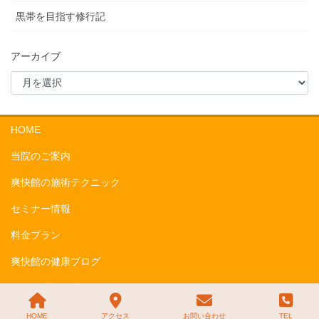
黒帯を目指す修行記
アーカイブ
HOME
当院のご案内
爽快館の施術テクニック
セミナー情報
料金プラン
爽快館の健康ブログ
Q&A お客様の声
お問い合わせ
HOME
アクセス
お問い合わせ
TEL