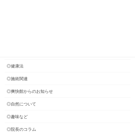
８月のお休みのお知らせ
2026年7月24日
音叉療法を取り入れました (*^^)v
カテゴリー
◎セミナー関連
◎健康法
◎施術関連
◎爽快館からのお知らせ
◎自然について
◎趣味など
◎院長のコラム