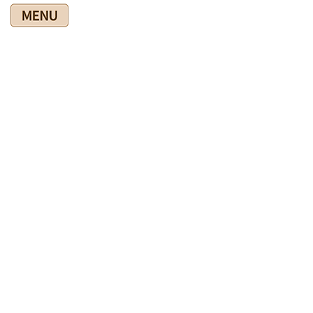
コ
ナ
ン
ビ
テ
ゲ
ン
ー
ツ
シ
爽快館の健康情報ブログ
に
ョ
移
ン
動
に
移
HOME
爽快館の健康情報ブログ
私の健康のために
動
「よかドック」の結果が出ました
2026年5月28日
私の健康のために
「よかドック」の結果が出ました
５月１４日に受けた『よかドック』の検査が出ました。
血糖・尿糖は前回よりは良くなっていましたが、まだ少し高い
です (>_<) あと腎機能が前回は税場だったのですが、今回は少