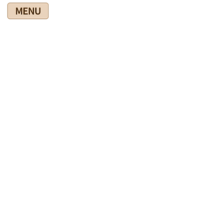
コ
ナ
ン
ビ
テ
ゲ
ン
ー
ツ
シ
爽快館の健康情報ブログ
に
ョ
移
ン
動
に
移
HOME
爽快館の健康情報ブログ
未分類
はしかの流行が心配です
動
2025年4月25日
未分類
はしかの流行が心配です
今朝の新聞ではしかの感染者が増加し、この4か月ほどで昨年１
年分の感染者を上回ったということです。
世界的な流行があり、海外へ出かけた方が感染して帰ってくる
ということが原因とか・・・。