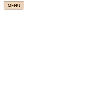
コ
ナ
ン
ビ
テ
ゲ
ン
ー
ツ
シ
爽快館の健康情報ブログ
に
ョ
移
ン
動
に
移
HOME
爽快館の健康情報ブログ
食やサプりメントを考える
動
ゴボウ茶の出がらし活用
2023年3月23日
食やサプりメントを考える
ゴボウ茶の出がらし活用
ゴボウの健康効果について来院された方とはなしていると、ゴ
ボウ茶を飲んでいるということでした。
ゴボウ茶の出がらしは捨てているということでしたから、それ