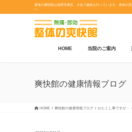
コ
ナ
整体の爽快館は福岡市東区、大岳で施術を行っています。身体の歪
い。
ン
ビ
テ
ゲ
ン
ー
ツ
シ
に
ョ
移
ン
HOME
当院のご案内
動
に
移
動
爽快館の健康情報ブログ
HOME
爽快館の健康情報ブログ
わたくし事ですが・