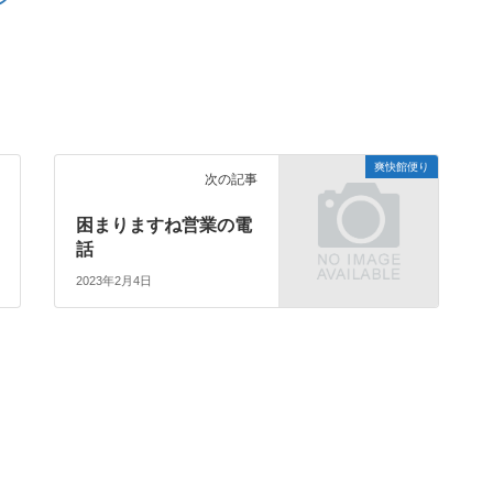
爽快館便り
次の記事
困まりますね営業の電
話
2023年2月4日