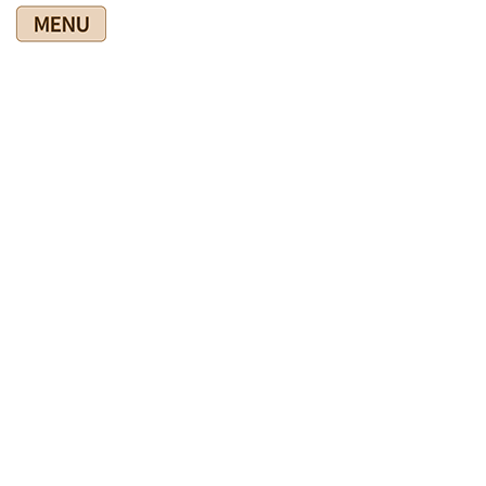
コ
ナ
ン
ビ
テ
ゲ
ン
ー
ツ
シ
爽快館の健康情報ブログ
に
ョ
移
ン
動
に
移
HOME
爽快館の健康情報ブログ
◎健康法
酪酸菌のサプリメント
動
2021年3月17日
◎健康法
酪酸菌のサプリメント
腸内細菌が注目を集めています。腸が元気ならば免疫も活性化す
るなどよく聞きますよね。そういうことで、乳酸菌の入った整腸
薬を飲んでみたところちょいと調子が悪くなってしまいました。
これは偶然だろうとしばらく間をあけて再チャレンジ。しかし、