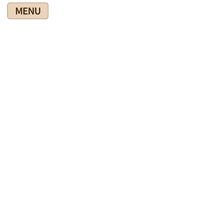
コ
ナ
ン
ビ
テ
ゲ
ン
ー
ツ
シ
爽快館の健康情報ブログ
に
ョ
移
ン
動
に
移
HOME
爽快館の健康情報ブログ
◎爽快館からのお知らせ
動
４連休と盆の休業について
2020年7月22日
◎爽快館からのお知らせ
４連休と盆の休業について
明日から４連休ですね。
爽快館は休まず営業・施術していますので安心ください。