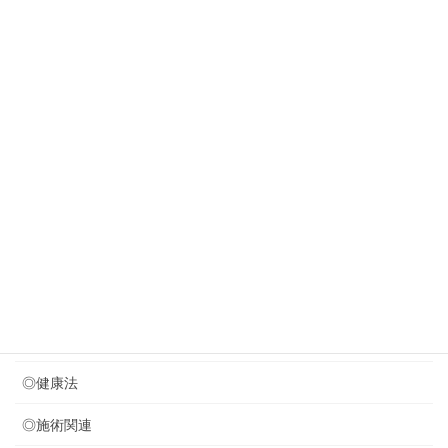
2026年8月2日
やっぱり塩分を減らさねば
New!!
2026年7月31日
若々しく見える歩き方・・？？？
2026年7月29日
８月のお休みのお知らせ
2026年7月24日
音叉療法を取り入れました (*^^)v
カテゴリー
◎セミナー関連
◎健康法
◎施術関連