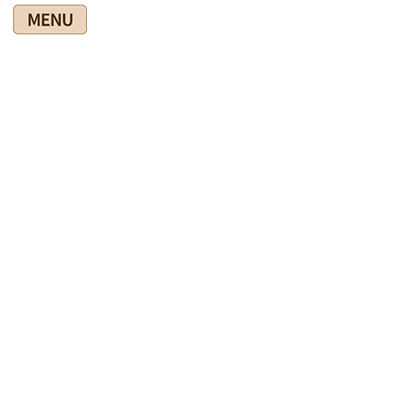
コ
ナ
ン
ビ
テ
ゲ
ン
ー
ツ
シ
爽快館の健康情報ブログ
に
ョ
移
ン
動
に
移
HOME
爽快館の健康情報ブログ
わたくし事ですが・・・・
動
７０代になれば不調が
2024年12月18日
わたくし事ですが・・・・
７０代になれば不調が
最近、同級生や知人などからの電話で体調が悪いという話が増
えました。
朝起きたら手がしびれていて病院へ行ったら脳梗塞だったと