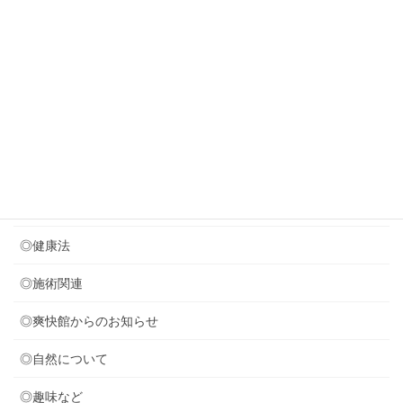
2026年7月24日
音叉療法を取り入れました (*^^)v
2026年7月21日
次の体操のプリント作成中
カテゴリー
◎セミナー関連
◎健康法
◎施術関連
◎爽快館からのお知らせ
◎自然について
◎趣味など