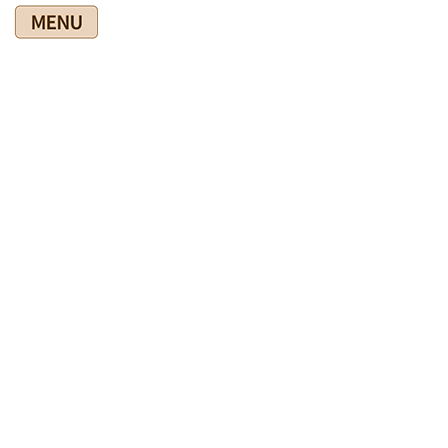
コ
ナ
ン
ビ
テ
ゲ
ン
ー
ツ
シ
爽快館の健康情報ブログ
に
ョ
移
ン
動
に
移
HOME
爽快館の健康情報ブログ
健康教室・操体セミナー・臨床家セミナー
動
健康教室・操体セミナー・臨床
家セミナー
2025年9月19日
健康教室・操体セミナー・臨床家セミナー
爽快館の施術を受けました(*^^)v
私の腰脚に脊柱管狭窄症の症状が出ていたので、セミナー受講