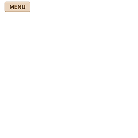
コ
ナ
ン
ビ
テ
ゲ
ン
ー
ツ
シ
爽快館の健康情報ブログ
に
ョ
移
ン
動
に
移
HOME
爽快館の健康情報ブログ
◎施術関連
動
お盆の疲れが・・・という方もスッキリ
2019年8月18日
◎施術関連
お盆の疲れが・・・という方もス
ッキリ
今日も、お盆で子供が帰省したとか孫が来てとかで疲労困憊の
方々が来院されました。盆明けはいつも多いんですよ。