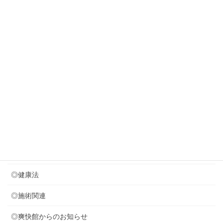
若々しく見える歩き方・・？？？
New!!
2026年7月29日
８月のお休みのお知らせ
2026年7月24日
音叉療法を取り入れました (*^^)v
2026年7月21日
次の体操のプリント作成中
カテゴリー
◎セミナー関連
◎健康法
◎施術関連
◎爽快館からのお知らせ