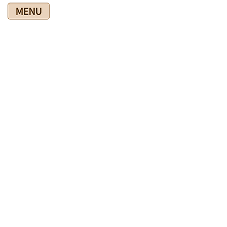
コ
ナ
ン
ビ
テ
ゲ
ン
ー
ツ
シ
爽快館の健康情報ブログ
に
ョ
移
ン
動
に
移
HOME
爽快館の健康情報ブログ
◎爽快館からのお知らせ
動
お盆休みのお知らせ
2019年8月1日
◎爽快館からのお知らせ
お盆休みのお知らせ
早い、もう８月・・・今年も半分と１ヶ月が過ぎてしまいまし
た (^_^;)
今年の計画をもう一度見直し、達成へ向けて頑張ろうと思う爺