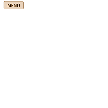
コ
ナ
ン
ビ
テ
ゲ
ン
ー
ツ
シ
爽快館の健康情報ブログ
に
ョ
移
ン
動
に
移
HOME
爽快館の健康情報ブログ
爽快館の施術
そこ効きますはダメ
動
2024年7月17日
爽快館の施術
そこ効きますはダメ
初めて来院された方で、「そこ効きます・・・強く押して！」
とおっしゃる方がいます。
でも、爽快館では強く押すことはしません。