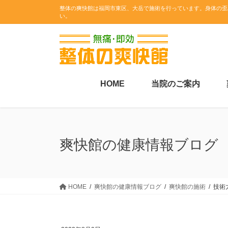
コ
ナ
整体の爽快館は福岡市東区、大岳で施術を行っています。身体の歪
い。
ン
ビ
テ
ゲ
ン
ー
ツ
シ
に
ョ
移
ン
HOME
当院のご案内
動
に
移
動
爽快館の健康情報ブログ
HOME
爽快館の健康情報ブログ
爽快館の施術
技術