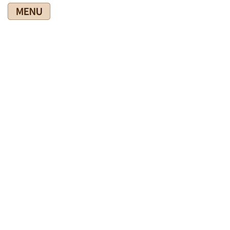
コ
ナ
ン
ビ
テ
ゲ
ン
ー
ツ
シ
爽快館の健康情報ブログ
に
ョ
移
ン
動
に
移
HOME
爽快館の健康情報ブログ
私の健康のために
動
急な暑さで身体がついていかん
2025年6月28日
私の健康のために
急な暑さで身体がついていかん
梅雨あけが報道されたとたんに急に暑くなりました。
まだ身体の方が追い付いていない感じです。