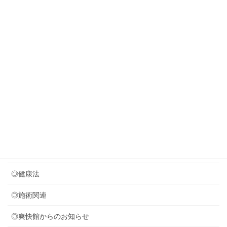
New!!
2026年8月2日
やっぱり塩分を減らさねば
2026年7月31日
若々しく見える歩き方・・？？？
2026年7月29日
８月のお休みのお知らせ
カテゴリー
◎セミナー関連
◎健康法
◎施術関連
◎爽快館からのお知らせ