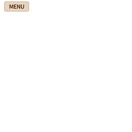
コ
ナ
ン
ビ
テ
ゲ
ン
ー
ツ
シ
爽快館の健康情報ブログ
に
ョ
移
ン
動
に
移
HOME
爽快館の健康情報ブログ
◎セミナー関連
動
明日のセミナーの準備しました
2021年9月13日
◎セミナー関連
明日のセミナーの準備しました
明日は夕方から作業療法士さんのセミナーです。
第３課ということで、反射療法や経絡療法をお伝えします。プリ
ンターも復活しテキストも無事印刷できました。筋反射検査用の