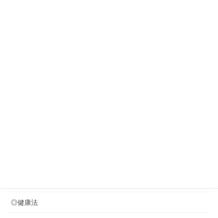
やっぱり塩分を減らさねば
New!!
2026年7月31日
若々しく見える歩き方・・？？？
New!!
2026年7月29日
８月のお休みのお知らせ
2026年7月24日
音叉療法を取り入れました (*^^)v
2026年7月21日
次の体操のプリント作成中
カテゴリー
◎セミナー関連
◎健康法