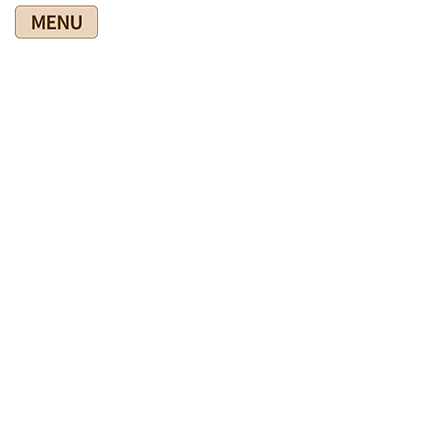
コ
ナ
ン
ビ
テ
ゲ
ン
ー
ツ
シ
爽快館の健康情報ブログ
に
ョ
移
ン
動
に
移
HOME
爽快館の健康情報ブログ
◎健康法
歩き方の疑問が取れました
動
2020年3月4日
◎健康法
歩き方の疑問が取れました
今日来院していただいた方は、ほぼ定期的に来院していただいて
います。
女性ですが本などを扱われるので、大量になるとかなり腕や腰に
負担がかかります。施術を終えて身体のメンテナンスのために、