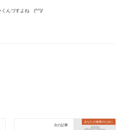
づすよね (^^)/
あなたの健康のために
次の記事