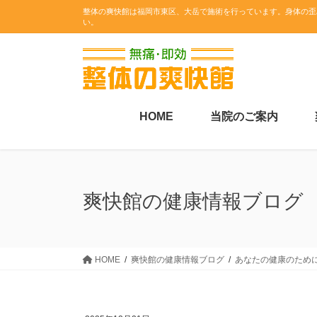
コ
ナ
整体の爽快館は福岡市東区、大岳で施術を行っています。身体の歪
い。
ン
ビ
テ
ゲ
ン
ー
ツ
シ
に
ョ
移
ン
HOME
当院のご案内
動
に
移
動
爽快館の健康情報ブログ
HOME
爽快館の健康情報ブログ
あなたの健康のため