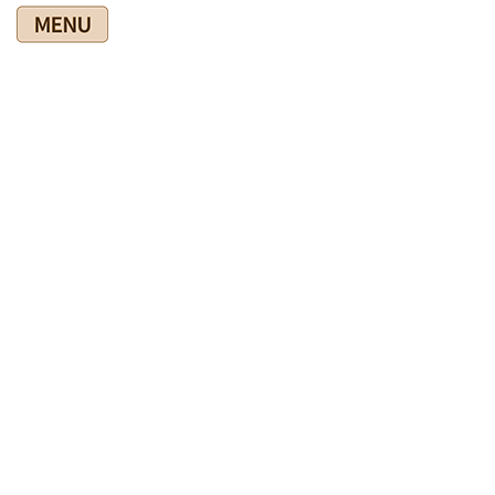
コ
ナ
ン
ビ
テ
ゲ
ン
ー
ツ
シ
爽快館の健康情報ブログ
に
ョ
移
ン
動
に
移
HOME
爽快館の健康情報ブログ
◎施術関連
動
肩こりが解消してグッスリ眠れました
2021年6月25日
◎施術関連
肩こりが解消してグッスリ眠れま
した
眠れないとか、眠りが浅いと訴えるひどい肩こり・首こりの方は
多いですね。