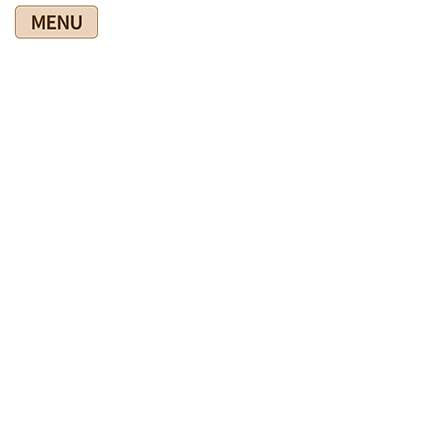
コ
ナ
ン
ビ
テ
ゲ
ン
ー
ツ
シ
爽快館の健康情報ブログ
に
ョ
移
ン
動
に
移
HOME
爽快館の健康情報ブログ
◎健康法
運動のしすぎが本当に多い
動
2020年10月9日
◎健康法
運動のしすぎが本当に多い
腰痛で来院される方で運動のしすぎ（やりすぎ）が本当に多いで
す。
高齢者で毎日５ｋｍ歩くことにして１か月続けたら腰痛で歩けな
くなったとか、定年後１日２００００歩を目指し歩き続けたら、