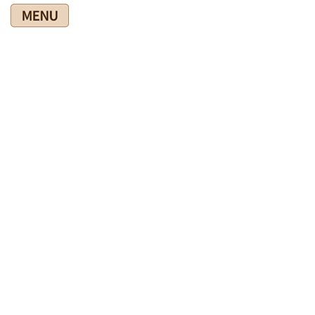
コ
ナ
ン
ビ
テ
ゲ
ン
ー
ツ
シ
爽快館の健康情報ブログ
に
ョ
移
ン
動
に
移
HOME
爽快館の健康情報ブログ
◎院長のコラム
動
４か所８回病院へ行って陽性（怖）
2020年3月8日
◎院長のコラム
４か所８回病院へ行って陽性
（怖）
昨日広島県内で初めての新型コロナウィルス感染症の患者が出ま
した。