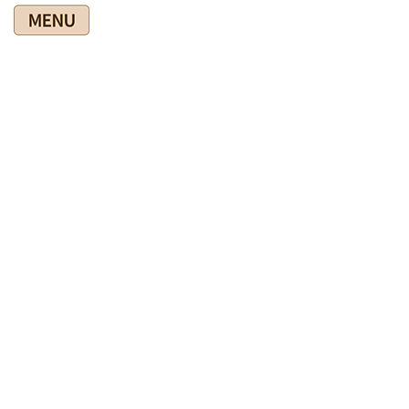
コ
ナ
ン
ビ
テ
ゲ
ン
ー
ツ
シ
爽快館の健康情報ブログ
に
ョ
移
ン
動
に
移
HOME
爽快館の健康情報ブログ
爽快館の施術
揉み返しは良くないです
動
2024年7月13日
爽快館の施術
揉み返しは良くないです
強くもんだり押したりする施術で揉み返しが起こったという話
をよく聞きます。かなり酷い痛みがおこりますよね。
揉み返しのときには、もう一度揉んでもらえば治るとかいう人
もいますが・・・そんなことは無いでしょう。先生がそう言われ