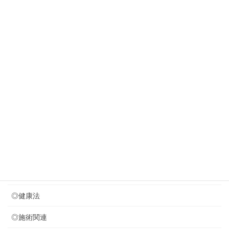
2026年7月31日
若々しく見える歩き方・・？？？
New!!
2026年7月29日
８月のお休みのお知らせ
2026年7月24日
音叉療法を取り入れました (*^^)v
2026年7月21日
次の体操のプリント作成中
カテゴリー
◎セミナー関連
◎健康法
◎施術関連