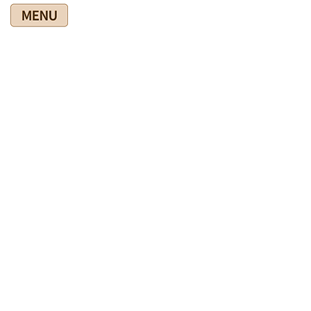
コ
ナ
ン
ビ
テ
ゲ
ン
ー
ツ
シ
爽快館の健康情報ブログ
に
ョ
移
ン
動
に
移
HOME
爽快館の健康情報ブログ
◎健康法
動
新型コロナウィルス感染症の後遺症は怖い
2021年4月9日
◎健康法
新型コロナウィルス感染症の後遺
症は怖い
昨日のNHKの福岡のニュース番組『ロクイチ福岡』で、昨年新型
コロナウィルス感染症にかかったという５０代の男性が後遺症に