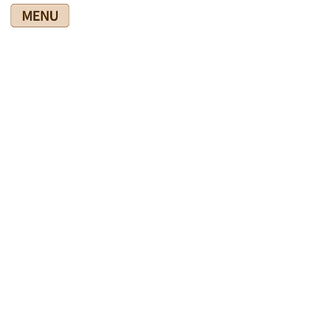
コ
ナ
ン
ビ
テ
ゲ
ン
ー
ツ
シ
爽快館の健康情報ブログ
に
ョ
移
ン
動
に
移
HOME
爽快館の健康情報ブログ
あなたの健康のために
水分補給について
動
2024年6月16日
あなたの健康のために
水分補給について
熱中症が心配な季節になりました。
今日も気温が高いし、これからは湿度も高くなりますので充分
な水分補給が必要です。