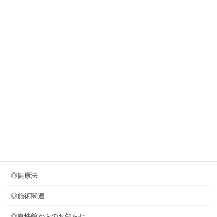
やっぱり塩分を減らさねば
New!!
2026年7月31日
若々しく見える歩き方・・？？？
2026年7月29日
８月のお休みのお知らせ
2026年7月24日
音叉療法を取り入れました (*^^)v
カテゴリー
◎セミナー関連
◎健康法
◎施術関連
◎爽快館からのお知らせ