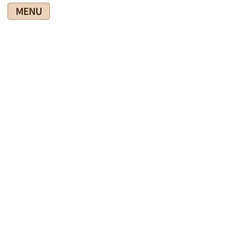
コ
ナ
ン
ビ
テ
ゲ
ン
ー
ツ
シ
爽快館の健康情報ブログ
に
ョ
移
ン
動
に
移
HOME
爽快館の健康情報ブログ
あなたの健康のために
動
水平足ふみ５０回できるように
2023年6月8日
あなたの健康のために
水平足ふみ５０回できるように
来院いただいた方に身体のケアや運動をお伝えしています。
高齢になって歩くときに足があがらないとか、腰が痛いという
方には水平足ふみをすすめています。