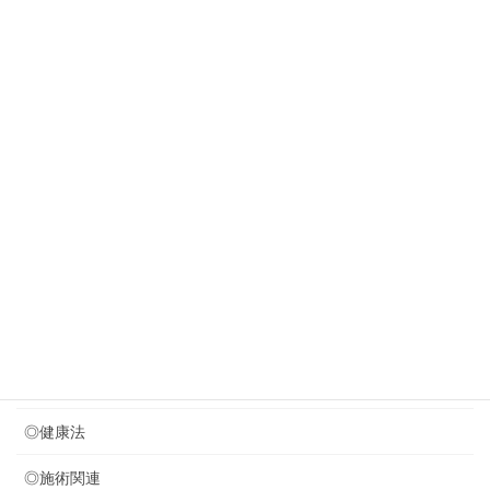
2026年8月2日
やっぱり塩分を減らさねば
New!!
2026年7月31日
若々しく見える歩き方・・？？？
2026年7月29日
８月のお休みのお知らせ
2026年7月24日
音叉療法を取り入れました (*^^)v
カテゴリー
◎セミナー関連
◎健康法
◎施術関連