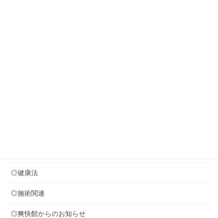
若々しく見える歩き方・・？？？
New!!
2026年7月29日
８月のお休みのお知らせ
2026年7月24日
音叉療法を取り入れました (*^^)v
2026年7月21日
次の体操のプリント作成中
カテゴリー
◎セミナー関連
◎健康法
◎施術関連
◎爽快館からのお知らせ