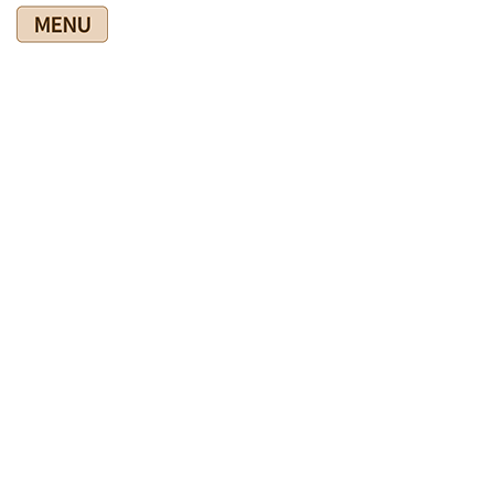
コ
ナ
ン
ビ
テ
ゲ
ン
ー
ツ
シ
爽快館の健康情報ブログ
に
ョ
移
ン
動
に
移
HOME
爽快館の健康情報ブログ
◎施術関連
動
腰痛の原因はあなたが作っている
2022年1月29日
◎施術関連
腰痛の原因はあなたが作っている
腰痛の施術をして「痛みが取れました（驚）」といった方が、す
ぐに痛みが取れてないといって再来院されることがあります。
前回確かに痛みは取れたのに・・・というときには、だいたい本