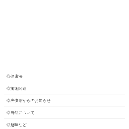
2026年7月29日
８月のお休みのお知らせ
2026年7月24日
音叉療法を取り入れました (*^^)v
カテゴリー
◎セミナー関連
◎健康法
◎施術関連
◎爽快館からのお知らせ
◎自然について
◎趣味など