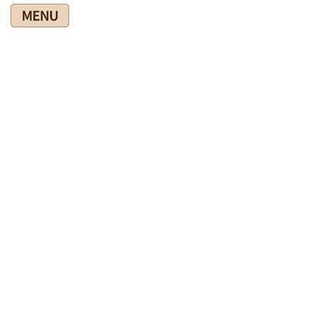
コ
ナ
ン
ビ
テ
ゲ
ン
ー
ツ
シ
爽快館の健康情報ブログ
に
ョ
移
ン
動
に
移
HOME
爽快館の健康情報ブログ
◎爽快館からのお知らせ
動
６月５日は休むことに m(__)m
2026年5月30日
◎爽快館からのお知らせ
６月５日は休むことに m(__)m
６月５日（金）の孫の運動会を見に行けることになりました。
登録した人だけが会場に入れるようになっているのですが、平
日ですから余裕ができたのでしょう。