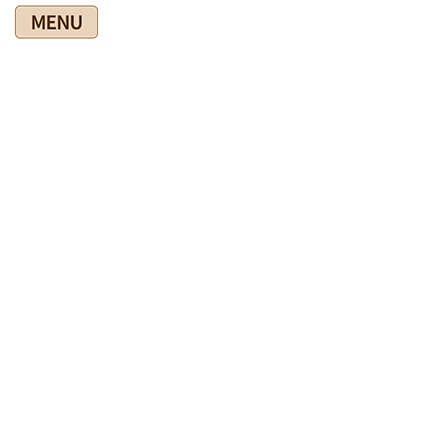
コ
ナ
ン
ビ
テ
ゲ
ン
ー
ツ
シ
爽快館の健康情報ブログ
に
ョ
移
ン
動
に
移
HOME
爽快館の健康情報ブログ
楽しか・嬉しか・感動した
動
風邪は栄養を取ってよく休むことが大切！
2010年10月22日
楽しか・嬉しか・感動した
風邪は栄養を取ってよく休むこと
が大切！
まだ、風邪が治らないんです。
それで、毎月一度行っている診療所で「お変わりありません