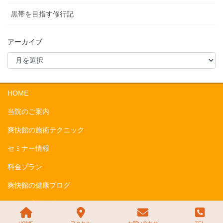
黒帯を目指す修行記
アーカイブ
HOME
当院のご案内
爽快館の施術テクニック
セミナー情報
料金プラン
爽快館の健康ブログ
Q&A お客様の声
お問い合わせ