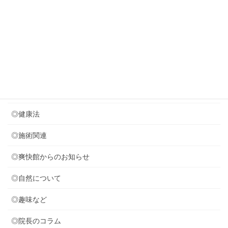
８月のお休みのお知らせ
2026年7月24日
音叉療法を取り入れました (*^^)v
カテゴリー
◎セミナー関連
◎健康法
◎施術関連
◎爽快館からのお知らせ
◎自然について
◎趣味など
◎院長のコラム